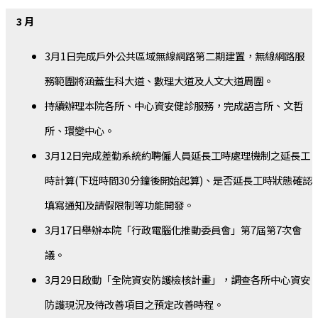
3 月
3月1日完成戶外公共區域無線網路第二期建置，無線網路服
務範圍將涵蓋生科大道、數理大道及人文大道周圍。
持續辦理本院各所、中心資安健診服務，完成語言所、文哲
所、環變中心。
3月12日完成差勤系統約聘僱人員延長工時處理機制之延長工
時計算(下班時間30分鐘後開始起算)、是否延長工時狀態確認
填寫通知及請假限制等功能開發。
3月17日舉辦本院「行政電腦化推動委員會」第7屆第7次會
議。
3月29日啟動「全院資安防護檢核計畫」，調查各所中心資安
防護現況及待改善項目之預定改善時程。