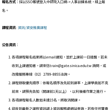
報名方式
：採以SSO帳號登入中研院入口網->人事訓練系統，線上報
名。
課程資訊
:
資訊/資安推廣課程
公告資訊
：
各項課程報名結果將以email通知，並於上課前一日提醒，若未
收到上課通知者，請來信train@gate.sinica.edu.tw 詢問，或
改撥服務專線（02）2789-8855洽詢。
課程錄取優先順序：依報名順序及先前到課率，上課學員如不克
前來，請預先告知（開課前1天以上），以利後補作業之進行。
各項課程報名人數如未達15名，將取消開課。
欲收到最新之課程資訊請上資訊服務處網站查詢，若有任何寶貴