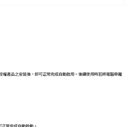
述大量授權產品之安裝後，即可正常完成自動啟用。後續使用時若將電腦帶離
此皆可正常完成自動啟動。