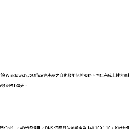
院 Windows以及Office等產品之自動啟用認證服務。同仁完成上
效期限180天。
址），或者將慣用之 DNS 伺服器位址設定為 140.109.1.10，如