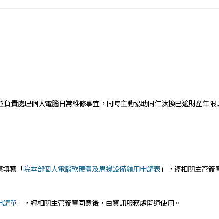
並負責處理個人電腦日常維修事宜，同時主動協助同仁汰換已逾財產年限
應填寫「
院本部個人電腦軟硬體及周邊設備領用申請表
」，經相關主管簽
申請單
」，經相關主管簽章同意後，由資訊服務處開通使用。